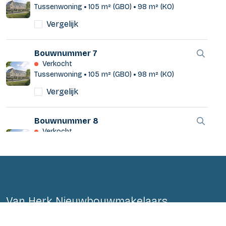
Tussenwoning
105 m² (GBO)
98 m² (KO)
Vergelijk
Bouwnummer 7
Verkocht
Tussenwoning
105 m² (GBO)
98 m² (KO)
Vergelijk
Bouwnummer 8
Verkocht
Tussenwoning
105 m² (GBO)
98 m² (KO)
Vergelijk
Bouwnummer 9
Van Herk Nieuwbouwmakelaars
Verkocht
Tussenwoning
105 m² (GBO)
98 m² (KO)
T:
0182-577700